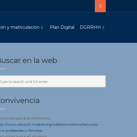
ón y matriculación
Plan Digital
DGRRHH
uscar en la web
onvivencia
ecursos para profesores
tp://www.educa2.madrid.org/web/convivencia/recursos-
ra-profesores-y-familias
ecursos para el alumno