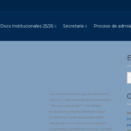
Docs Institucionales 25/26
Secretaría
Proceso de admisi
B
Les comunicamos que la Asociación
C
Visión y Vida a través de su campaña
“Ver para aprender”, nos ofrece
evaluar si su hijo/a presenta algún
R
problema visual que pueda estar
ht
afectando a su rendimiento escolar.
pa
La prueba consiste en realizar un test
R