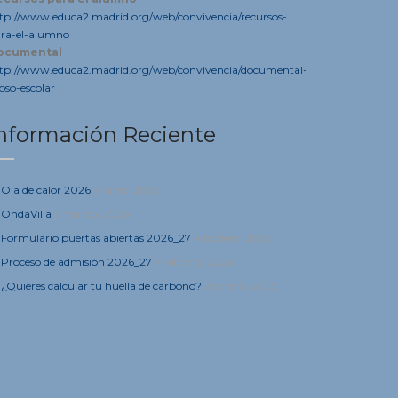
tp://www.educa2.madrid.org/web/convivencia/recursos-
ra-el-alumno
ocumental
tp://www.educa2.madrid.org/web/convivencia/documental-
oso-escolar
nformación Reciente
Ola de calor 2026
9 junio, 2026
OndaVilla
5 marzo, 2026
Formulario puertas abiertas 2026_27
4 febrero, 2026
Proceso de admisión 2026_27
4 febrero, 2026
¿Quieres calcular tu huella de carbono?
21 enero, 2025