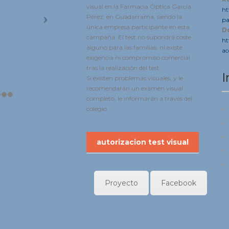
visual en la Farmacia Óptica García
ht
Pérez, en Guadarrama, siendo la
pa
única empresa participante en esta
D
campaña. El test no supondrá coste
ht
alguno para las familias, ni existe
ac
exigencia ni compromiso comercial
tras la realización del test.
I
Si existen problemas visuales, y le
recomendarán un examen visual
completo, le informarán a través del
colegio
autorizacion test visual
Proyecto
Facebook