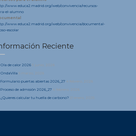
tp://www.educa2.madrid.org/web/convivencia/recursos-
ra-el-alumno
ocumental
tp://www.educa2.madrid.org/web/convivencia/documental-
oso-escolar
nformación Reciente
Ola de calor 2026
9 junio, 2026
OndaVilla
5 marzo, 2026
Formulario puertas abiertas 2026_27
4 febrero, 2026
Proceso de admisión 2026_27
4 febrero, 2026
¿Quieres calcular tu huella de carbono?
21 enero, 2025