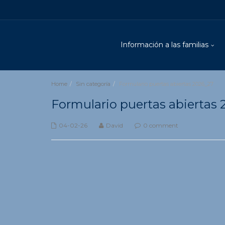
Información a las familias
Home
Sin categoría
Formulario puertas abiertas 2026_27
Formulario puertas abiertas
04-02-26
David
0 comment