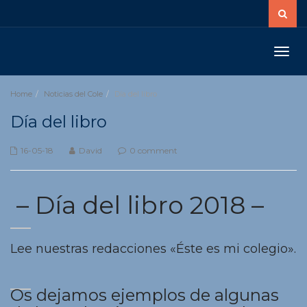
Toggle
naviga
Home
Noticias del Cole
Día del libro
Día del libro
16-05-18
David
0 comment
– Día del libro 2018 –
Lee nuestras redacciones «Éste es mi colegio».
Os dejamos ejemplos de algunas