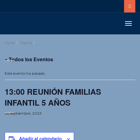
Toggle
naviga
Home
Página
« Todos los Eventos
Este evento ha pasado.
13:00 REUNIÓN FAMILIAS
INFANTIL 5 AÑOS
26 septiembre, 2023
Añadir al calendario