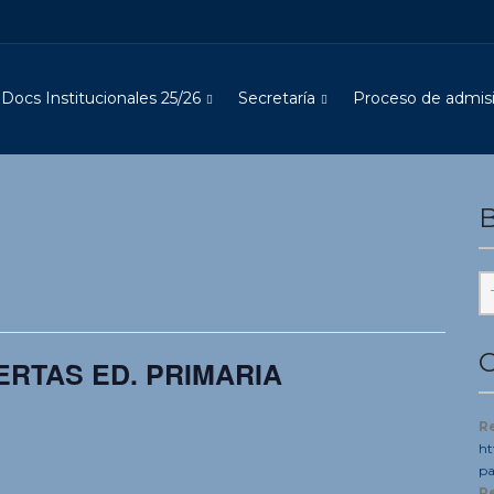
Docs Institucionales 25/26
Secretaría
Proceso de admisi
B
C
ERTAS ED. PRIMARIA
R
ht
pa
R