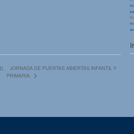
ht
pa
D
ht
ac
I
JORNADA DE PUERTAS ABIERTAS INFANTIL Y
D.
PRIMARIA