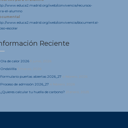
tp://www.educa2.madrid.org/web/convivencia/recursos-
ra-el-alumno
ocumental
tp://www.educa2.madrid.org/web/convivencia/documental-
oso-escolar
nformación Reciente
Ola de calor 2026
9 junio, 2026
OndaVilla
5 marzo, 2026
Formulario puertas abiertas 2026_27
4 febrero, 2026
Proceso de admisión 2026_27
4 febrero, 2026
¿Quieres calcular tu huella de carbono?
21 enero, 2025