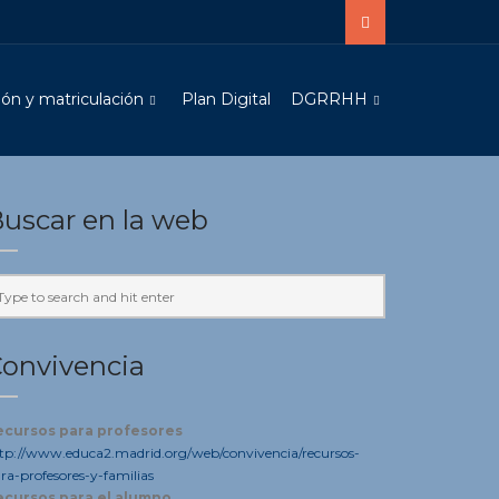
ón y matriculación
Plan Digital
DGRRHH
uscar en la web
onvivencia
ecursos para profesores
tp://www.educa2.madrid.org/web/convivencia/recursos-
ra-profesores-y-familias
ecursos para el alumno