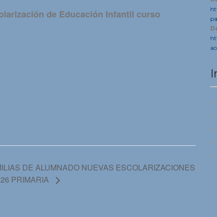
ht
larización de Educación Infantil curso
pa
D
ht
ac
I
m
ILIAS DE ALUMNADO NUEVAS ESCOLARIZACIONES
026 PRIMARIA