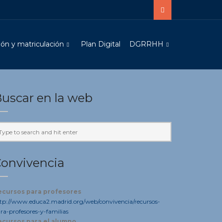
ón y matriculación
Plan Digital
DGRRHH
uscar en la web
onvivencia
ecursos para profesores
tp://www.educa2.madrid.org/web/convivencia/recursos-
ra-profesores-y-familias
ecursos para el alumno