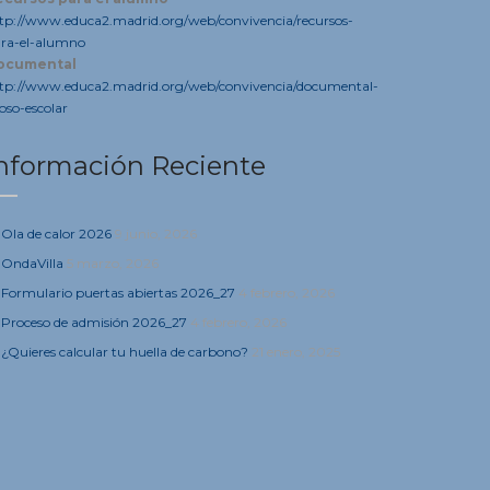
tp://www.educa2.madrid.org/web/convivencia/recursos-
ra-el-alumno
ocumental
tp://www.educa2.madrid.org/web/convivencia/documental-
oso-escolar
nformación Reciente
Ola de calor 2026
9 junio, 2026
OndaVilla
5 marzo, 2026
Formulario puertas abiertas 2026_27
4 febrero, 2026
Proceso de admisión 2026_27
4 febrero, 2026
¿Quieres calcular tu huella de carbono?
21 enero, 2025