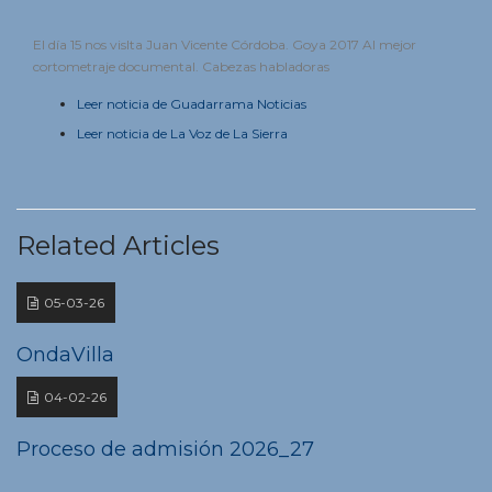
El día 15 nos visIta Juan Vicente Córdoba. Goya 2017 Al mejor
cortometraje documental. Cabezas habladoras
Leer noticia de Guadarrama Noticias
Leer noticia de La Voz de La Sierra
Related Articles
05-03-26
OndaVilla
04-02-26
Proceso de admisión 2026_27