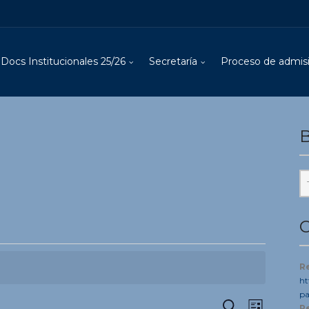
Docs Institucionales 25/26
Secretaría
Proceso de admisi
B
C
R
ht
pa
Navegació
Navegac
Buscar
R