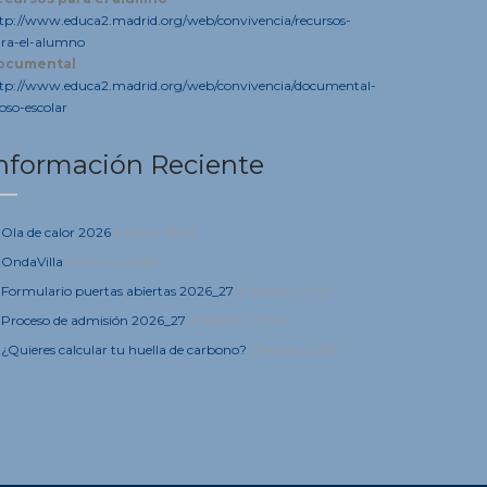
tp://www.educa2.madrid.org/web/convivencia/recursos-
ra-el-alumno
ocumental
tp://www.educa2.madrid.org/web/convivencia/documental-
oso-escolar
nformación Reciente
Ola de calor 2026
9 junio, 2026
OndaVilla
5 marzo, 2026
Formulario puertas abiertas 2026_27
4 febrero, 2026
Proceso de admisión 2026_27
4 febrero, 2026
¿Quieres calcular tu huella de carbono?
21 enero, 2025