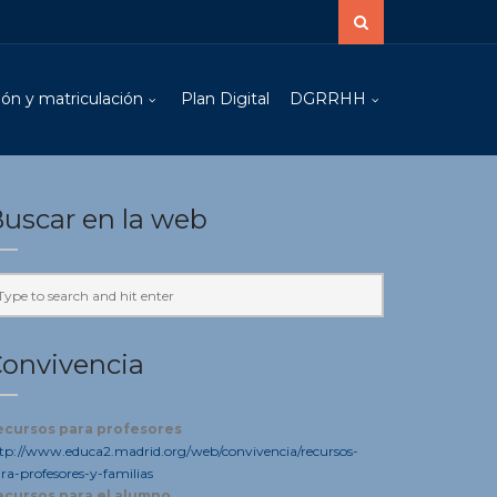
ón y matriculación
Plan Digital
DGRRHH
uscar en la web
onvivencia
ecursos para profesores
tp://www.educa2.madrid.org/web/convivencia/recursos-
ra-profesores-y-familias
n
ión
ecursos para el alumno