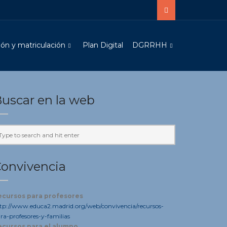
ón y matriculación
Plan Digital
DGRRHH
uscar en la web
onvivencia
ecursos para profesores
tp://www.educa2.madrid.org/web/convivencia/recursos-
ra-profesores-y-familias
n
ión
ecursos para el alumno