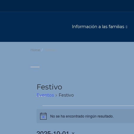
Información a las familias
Home
Festivo
Festivo
Eventos
Festivo
Eventos
No se ha encontrado ningún resultado.
Aviso
2025-10-01