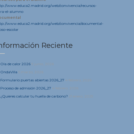
tp://www.educa2.madrid.org/web/convivencia/recursos-
ra-el-alumno
ocumental
tp://www.educa2.madrid.org/web/convivencia/documental-
oso-escolar
nformación Reciente
Ola de calor 2026
9 junio, 2026
OndaVilla
5 marzo, 2026
Formulario puertas abiertas 2026_27
4 febrero, 2026
Proceso de admisión 2026_27
4 febrero, 2026
¿Quieres calcular tu huella de carbono?
21 enero, 2025