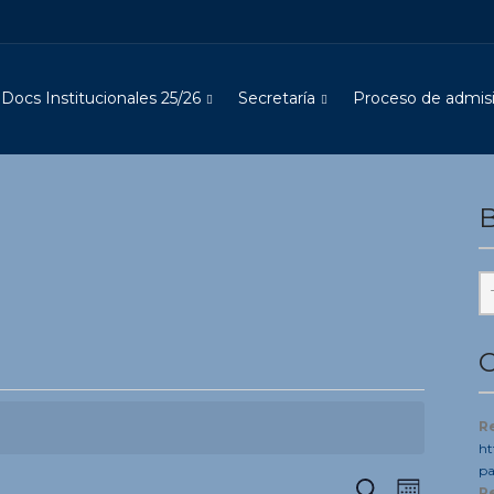
Docs Institucionales 25/26
Secretaría
Proceso de admisi
B
C
R
ht
pa
Navegació
Navegac
Buscar
R